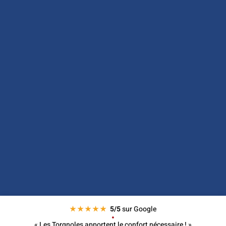
★★★★★
5/5
sur Google

« Les Torgnoles apportent le confort nécessaire ! »