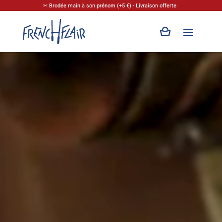
✂ Brodée main à son prénom (+5 €) · Livraison offerte